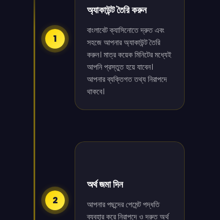
অ্যাকাউন্ট তৈরি করুন
বাংলাবেট ক্যাসিনোতে দ্রুত এবং
1
সহজে আপনার অ্যাকাউন্ট তৈরি
করুন। মাত্র কয়েক মিনিটের মধ্যেই
আপনি প্রস্তুত হয়ে যাবেন।
আপনার ব্যক্তিগত তথ্য নিরাপদে
থাকবে।
অর্থ জমা দিন
2
আপনার পছন্দের পেমেন্ট পদ্ধতি
ব্যবহার করে নিরাপদে ও দ্রুত অর্থ