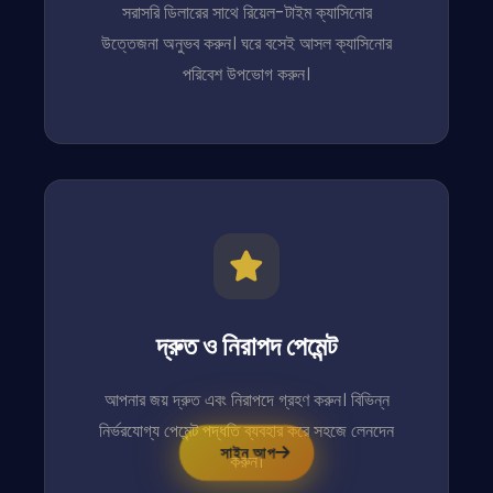
সরাসরি ডিলারের সাথে রিয়েল-টাইম ক্যাসিনোর
উত্তেজনা অনুভব করুন। ঘরে বসেই আসল ক্যাসিনোর
পরিবেশ উপভোগ করুন।
দ্রুত ও নিরাপদ পেমেন্ট
আপনার জয় দ্রুত এবং নিরাপদে গ্রহণ করুন। বিভিন্ন
নির্ভরযোগ্য পেমেন্ট পদ্ধতি ব্যবহার করে সহজে লেনদেন
সাইন আপ
করুন।