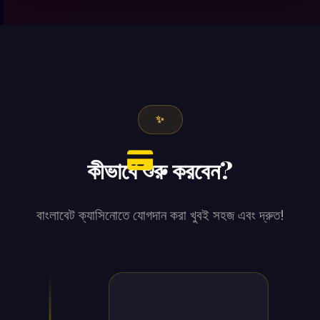
✨
কীভাবে শুরু করবেন?
বাংলাবেট ক্যাসিনোতে যোগদান করা খুবই সহজ এবং দ্রুত!