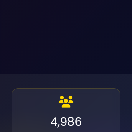
5,289