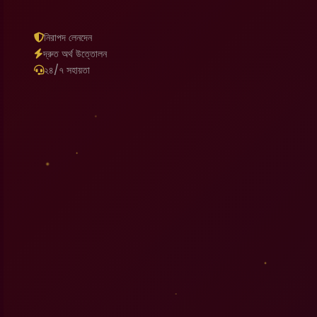
নিরাপদ লেনদেন
দ্রুত অর্থ উত্তোলন
২৪/৭ সহায়তা