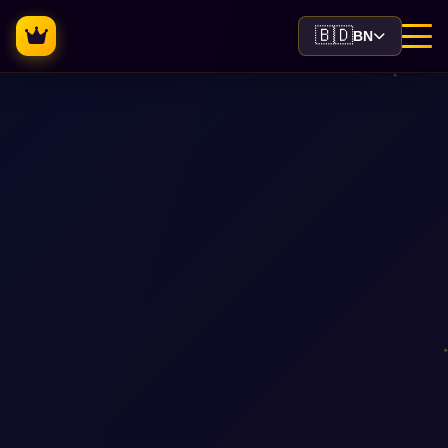
🇧🇩
BN